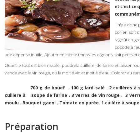
et c'est ce 
communéme
Il n'y a donc
collier, soit
ragoût en gro
cocotte à feu
une dépense inutile, Ajouter en mème temps les oignons, soit petits et en
Quant le tout est bien rissolé, poudrela cuillère de farine et laisser rou
viande avec le vin rouge, ou la moitié vin et moitié d'eau. Colorer a
700 g de bouef . 100 g lard salé . 2 cuillères à
cuillere à soupe de farine . 3 verres de vin rouge . 3 verre
moulu . Bouquet gaeni . Tomate en purée. 1 cuilére à soupe 
Préparation