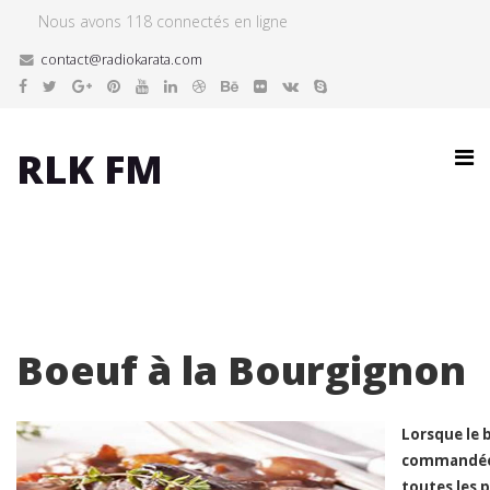
Nous avons 118 connectés en ligne
contact@radiokarata.com
RLK FM
Boeuf à la Bourgignon
Lorsque le 
commandées 
toutes les 