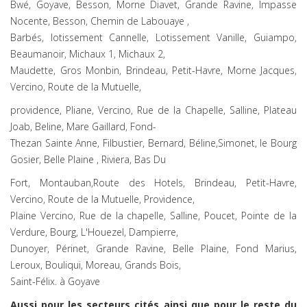
Bwé, Goyave, Besson, Morne Diavet, Grande Ravine, Impasse
Nocente, Besson, Chemin de Labouaye ,
Barbés, lotissement Cannelle, Lotissement Vanille, Guiampo,
Beaumanoir, Michaux 1, Michaux 2,
Maudette, Gros Monbin, Brindeau, Petit-Havre, Morne Jacques,
Vercino, Route de la Mutuelle,
providence, Pliane, Vercino, Rue de la Chapelle, Salline, Plateau
Joab, Beline, Mare Gaillard, Fond-
Thezan Sainte Anne, Filbustier, Bernard, Béline,Simonet, le Bourg
Gosier, Belle Plaine , Riviera, Bas Du
Fort, Montauban,Route des Hotels, Brindeau, Petit-Havre,
Vercino, Route de la Mutuelle, Providence,
Plaine Vercino, Rue de la chapelle, Salline, Poucet, Pointe de la
Verdure, Bourg, L'Houezel, Dampierre,
Dunoyer, Périnet, Grande Ravine, Belle Plaine, Fond Marius,
Leroux, Bouliqui, Moreau, Grands Bois,
Saint-Félix. à Goyave
Aussi pour les secteurs cités ainsi que pour le reste du