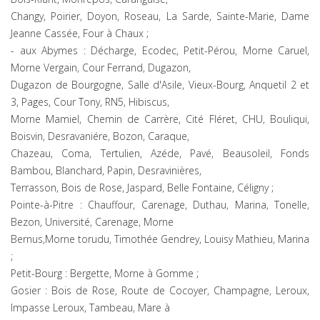
Changy, Poirier, Doyon, Roseau, La Sarde, Sainte-Marie, Dame
Jeanne Cassée, Four à Chaux ;
- aux Abymes : Décharge, Ecodec, Petit-Pérou, Morne Caruel,
Morne Vergain, Cour Ferrand, Dugazon,
Dugazon de Bourgogne, Salle d'Asile, Vieux-Bourg, Anquetil 2 et
3, Pages, Cour Tony, RN5, Hibiscus,
Morne Mamiel, Chemin de Carrère, Cité Fléret, CHU, Bouliqui,
Boisvin, Desravaniére, Bozon, Caraque,
Chazeau, Coma, Tertulien, Azéde, Pavé, Beausoleil, Fonds
Bambou, Blanchard, Papin, Desravinières,
Terrasson, Bois de Rose, Jaspard, Belle Fontaine, Céligny ;
Pointe-à-Pitre : Chauffour, Carenage, Duthau, Marina, Tonelle,
Bezon, Université, Carenage, Morne
Bernus,Morne torudu, Timothée Gendrey, Louisy Mathieu, Marina
;
Petit-Bourg : Bergette, Morne à Gomme ;
Gosier : Bois de Rose, Route de Cocoyer, Champagne, Leroux,
Impasse Leroux, Tambeau, Mare à